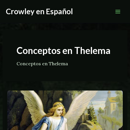
Ir
Crowley en Español
al
Mai
contenido
Men
Conceptos en Thelema
Conceptos en Thelema